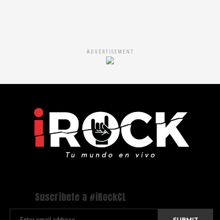
ADVERTISEMENT
Suscríbete a #iRockCL