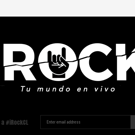
 a #iRockCL