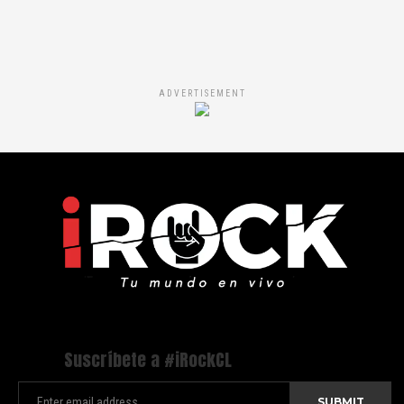
ADVERTISEMENT
Suscríbete a #iRockCL