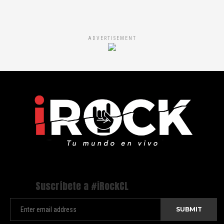
ADVERTISEMENT
Suscríbete a #iRockCL