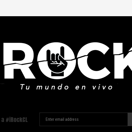
 a #iRockCL