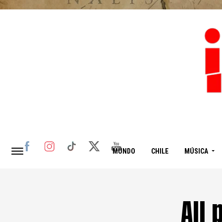
MUNDO
CHILE
MÚSICA
All 