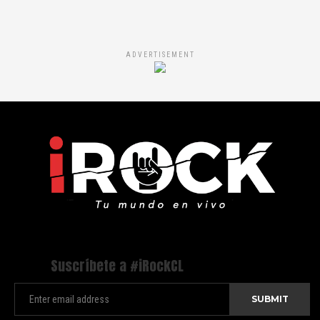
ADVERTISEMENT
Suscríbete a #iRockCL