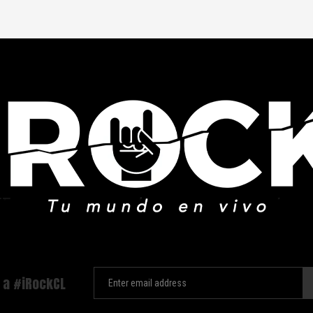
 a #iRockCL