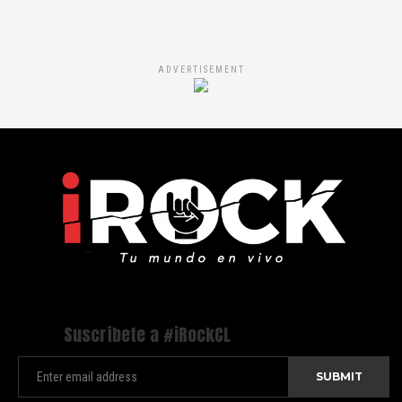
ADVERTISEMENT
Suscríbete a #iRockCL