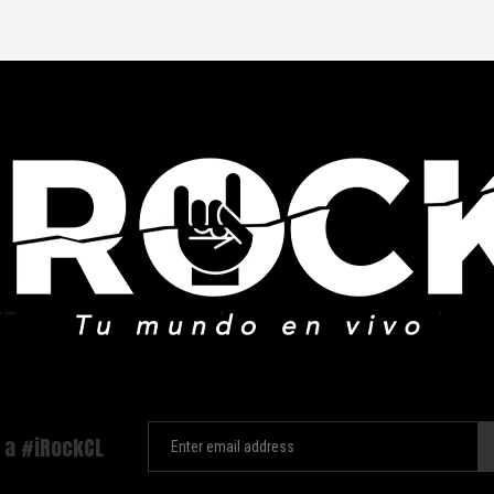
 a #iRockCL