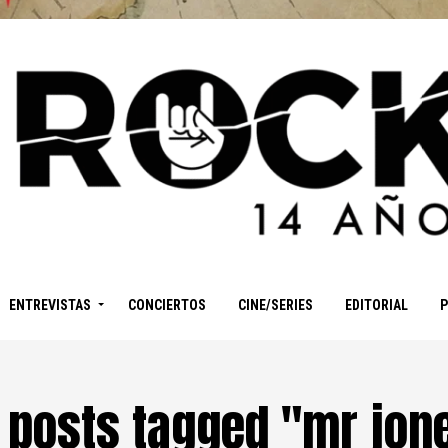
ENTREVISTAS
CONCIERTOS
CINE/SERIES
EDITORIAL
l posts tagged "mr jon