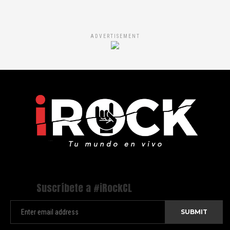
ADVERTISEMENT
Suscríbete a #iRockCL