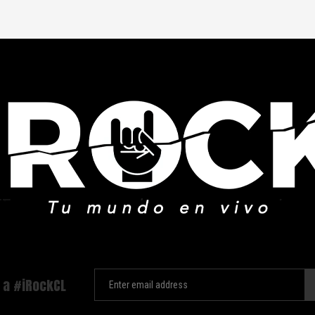
 a #iRockCL