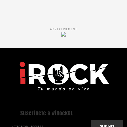
ADVERTISEMENT
Suscríbete a #iRockCL