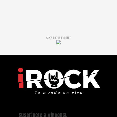
ADVERTISEMENT
Suscríbete a #iRockCL