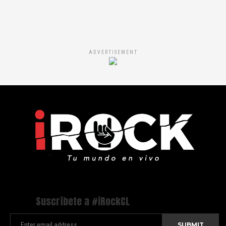
ADVERTISEMENT
Suscríbete a #iRockCL