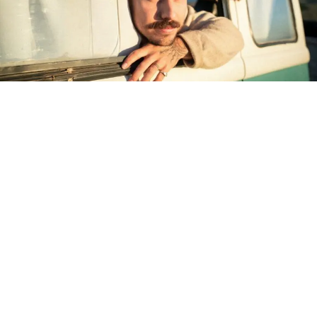
El cantautor y productor chileno LARÓ (Diego Laroze)
presenta
“Ya No Te Hago Falta”
, un sencillo
despojado a guitarra y voz que busca abrir un espacio de
pausa y melancolía frente a la hegemonía de los
géneros urbanos en Chile.
La composición surge directamente de una reflexión
sobre cómo las plataformas de consumo masivo han
desplazado a la canción de autor tradicional. Lejos de
cerrar el diálogo con la escena actual, el tema adopta en
su guitarra acústica la métrica y cadencia
características de la música urbana durante los versos,