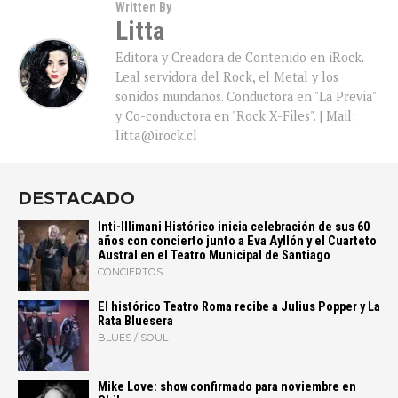
Written By
Litta
Editora y Creadora de Contenido en iRock.
Leal servidora del Rock, el Metal y los
sonidos mundanos. Conductora en "La Previa"
y Co-conductora en "Rock X-Files". | Mail:
litta@irock.cl
DESTACADO
Inti-Illimani Histórico inicia celebración de sus 60
años con concierto junto a Eva Ayllón y el Cuarteto
Austral en el Teatro Municipal de Santiago
CONCIERTOS
El histórico Teatro Roma recibe a Julius Popper y La
Rata Bluesera
BLUES / SOUL
Mike Love: show confirmado para noviembre en