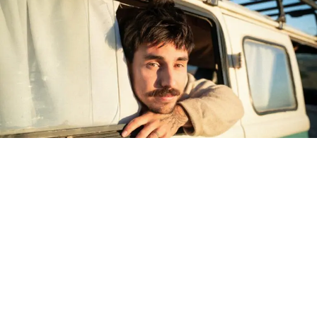
El cantautor y productor chileno LARÓ (Diego Laroze)
presenta
“Ya No Te Hago Falta”
, un sencillo
despojado a guitarra y voz que busca abrir un espacio de
pausa y melancolía frente a la hegemonía de los
géneros urbanos en Chile.
La composición surge directamente de una reflexión
sobre cómo las plataformas de consumo masivo han