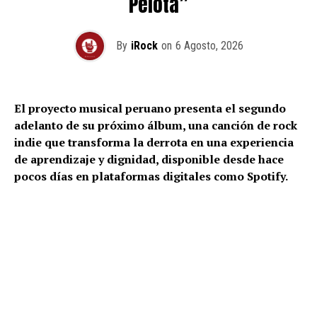
Pelota”
By
iRock
on
6 Agosto, 2026
El proyecto musical peruano presenta el segundo
adelanto de su próximo álbum, una canción de rock
indie que transforma la derrota en una experiencia
de aprendizaje y dignidad, disponible desde hace
pocos días en plataformas digitales como Spotify.
Radio Cuartel TV
continúa expandiendo su propuesta
artística con el estreno de “
La Pelota
“, el segundo
sencillo de su próximo trabajo discográfico. Disponible
recientemente en plataformas digitales como Spotify, la
canción muestra una faceta más íntima del proyecto
liderado por el músico y compositor peruano Pa’ati Uth,
alejándose de los ritmos funk y afrobeat presentes en