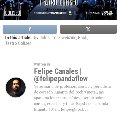
In this article:
Divididos
,
irock webzine
,
Rock
,
Teatro Coliseo
Written By
Felipe Canales |
@felipepandaflow
Veterinario de profesión, músico y periodista
de corazón. Amante del rock y metal, me
apasiona leer sobre música, escribir sobre
música, escuchar y tocar. Bajista de la banda
Bismuto. | Mail: felipe@irock.cl