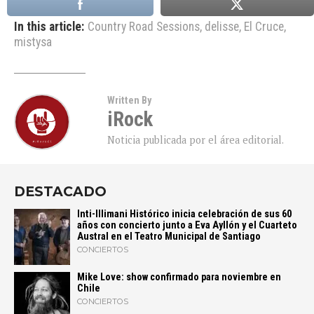
In this article:
Country Road Sessions
,
delisse
,
El Cruce
,
mistysa
Written By
iRock
Noticia publicada por el área editorial.
DESTACADO
Inti-Illimani Histórico inicia celebración de sus 60
años con concierto junto a Eva Ayllón y el Cuarteto
Austral en el Teatro Municipal de Santiago
CONCIERTOS
Mike Love: show confirmado para noviembre en
Chile
CONCIERTOS