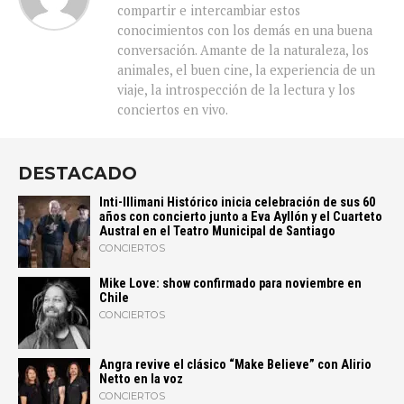
compartir e intercambiar estos
conocimientos con los demás en una buena
conversación. Amante de la naturaleza, los
animales, el buen cine, la experiencia de un
viaje, la introspección de la lectura y los
conciertos en vivo.
DESTACADO
Inti-Illimani Histórico inicia celebración de sus 60
años con concierto junto a Eva Ayllón y el Cuarteto
Austral en el Teatro Municipal de Santiago
CONCIERTOS
Mike Love: show confirmado para noviembre en
Chile
CONCIERTOS
Angra revive el clásico “Make Believe” con Alirio
Netto en la voz
CONCIERTOS