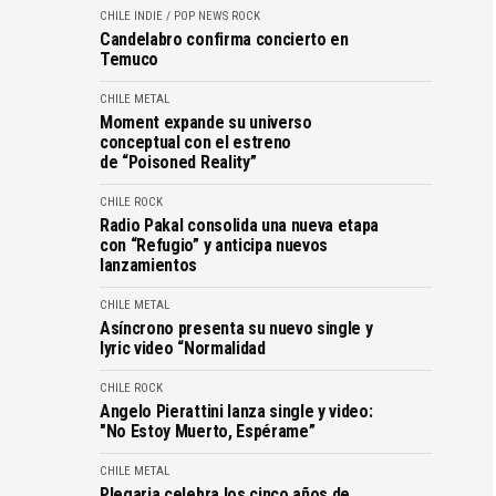
CHILE
INDIE / POP
NEWS
ROCK
Candelabro confirma concierto en
Temuco
CHILE
METAL
Moment expande su universo
conceptual con el estreno
de “Poisoned Reality”
CHILE
ROCK
Radio Pakal consolida una nueva etapa
con “Refugio” y anticipa nuevos
lanzamientos
CHILE
METAL
Asíncrono presenta su nuevo single y
lyric video “Normalidad
CHILE
ROCK
Angelo Pierattini lanza single y video:
"No Estoy Muerto, Espérame”
CHILE
METAL
Plegaria celebra los cinco años de