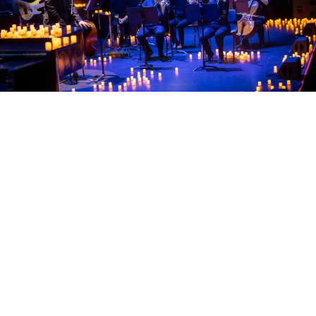
GEA Live y Lionsgate confirmaron el debut en Chile de
Twilight In Concert
, una experiencia audiovisual que
revivirá la primera entrega de la icónica saga romántica
el próximo
6 de noviembre en el Teatro Coliseo
.
El espectáculo combinará la proyección completa de la
película en pantalla grande con la interpretación en
vivo de su emblemática banda sonora a cargo de una
agrupación de músicos, todo ambientado por un
escenario iluminado con más de mil velas.