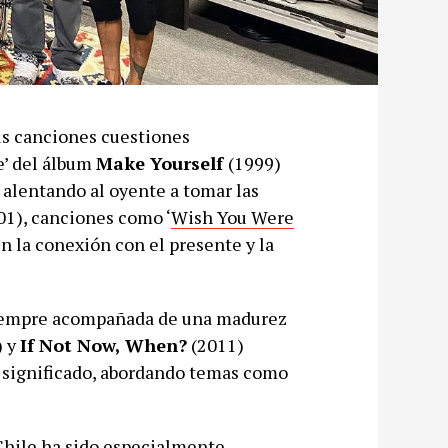
us canciones cuestiones
e’ del álbum
Make Yourself
(1999)
 alentando al oyente a tomar las
01), canciones como ‘
Wish You Were
en la conexión con el presente y la
iempre acompañada de una madurez
) y
If Not Now, When?
(2011)
 significado, abordando temas como
Chile ha sido especialmente