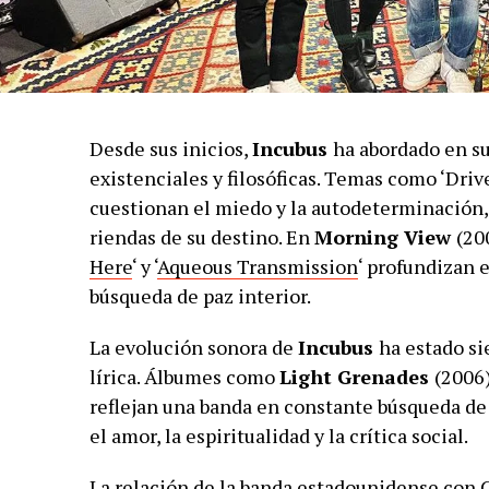
Desde sus inicios,
Incubus
ha abordado en s
existenciales y filosóficas. Temas como ‘Driv
cuestionan el miedo y la autodeterminación,
riendas de su destino. En
Morning View
(20
Here
‘ y ‘
Aqueous Transmission
‘ profundizan 
búsqueda de paz interior.
La evolución sonora de
Incubus
ha estado s
lírica. Álbumes como
Light Grenades
(2006
reflejan una banda en constante búsqueda de
el amor, la espiritualidad y la crítica social.
La relación de la banda estadounidense con 