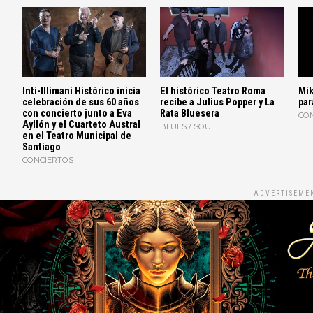
Inti-Illimani Histórico inicia
El histórico Teatro Roma
Mik
celebración de sus 60 años
recibe a Julius Popper y La
par
con concierto junto a Eva
Rata Bluesera
CO
Ayllón y el Cuarteto Austral
BLUES / SOUL
en el Teatro Municipal de
Santiago
CONCIERTOS
ADVERTISEME