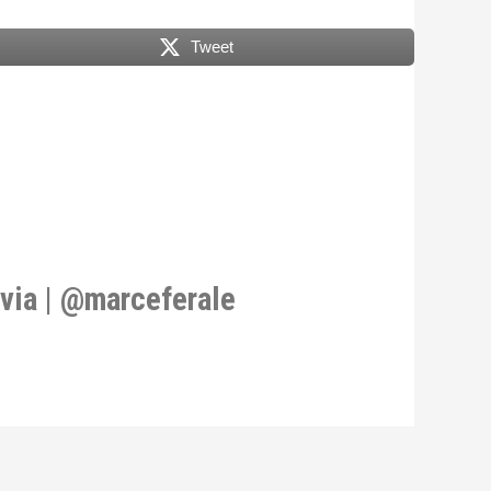
Tweet
via | @marceferale