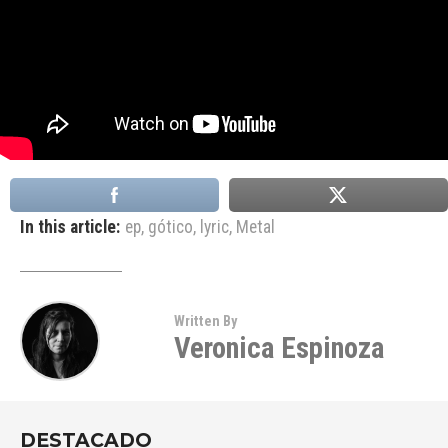
In this article:
ep
,
gótico
,
lyric
,
Metal
Written By
Veronica Espinoza
DESTACADO