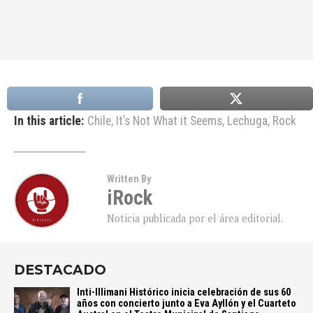
In this article:
Chile
,
It’s Not What it Seems
,
Lechuga
,
Rock
Written By
iRock
Noticia publicada por el área editorial.
DESTACADO
Inti-Illimani Histórico inicia celebración de sus 60
años con concierto junto a Eva Ayllón y el Cuarteto