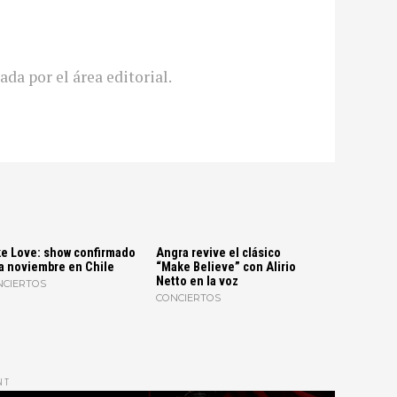
ada por el área editorial.
e Love: show confirmado
Angra revive el clásico
a noviembre en Chile
“Make Believe” con Alirio
Netto en la voz
NCIERTOS
CONCIERTOS
NT