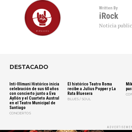
Written By
iRock
Noticia public
DESTACADO
Inti-Illimani Histórico inicia
El histórico Teatro Roma
Mik
celebración de sus 60 años
recibe a Julius Popper y La
par
con concierto junto a Eva
Rata Bluesera
CO
Ayllón y el Cuarteto Austral
BLUES / SOUL
en el Teatro Municipal de
Santiago
CONCIERTOS
ADVERTISEME