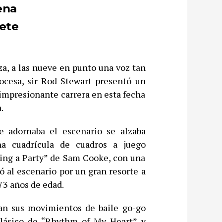
ena
lete
za, a las nueve en punto una voz tan
cesa, sir Rod Stewart presentó un
 impresionante carrera en esta fecha
.
e adornaba el escenario se alzaba
a cuadrícula de cuadros a juego
ing a Party” de Sam Cooke, con una
 al escenario por un gran resorte a
73 años de edad.
ban sus movimientos de baile go-go
clásico de “Rhythm of My Heart” y