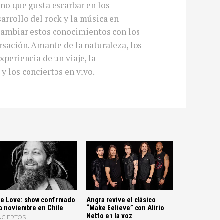
no que gusta escarbar en los
arrollo del rock y la música en
cambiar estos conocimientos con los
sación. Amante de la naturaleza, los
xperiencia de un viaje, la
 y los conciertos en vivo.
e Love: show confirmado
Angra revive el clásico
a noviembre en Chile
“Make Believe” con Alirio
Netto en la voz
NCIERTOS