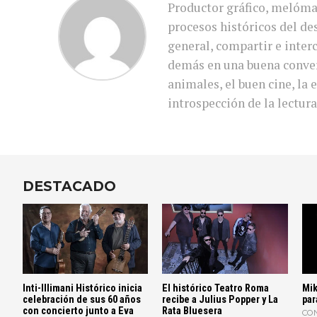
Productor gráfico, melóma
procesos históricos del des
general, compartir e inter
demás en una buena conver
animales, el buen cine, la e
introspección de la lectura
DESTACADO
Inti-Illimani Histórico inicia
El histórico Teatro Roma
Mik
celebración de sus 60 años
recibe a Julius Popper y La
par
con concierto junto a Eva
Rata Bluesera
CO