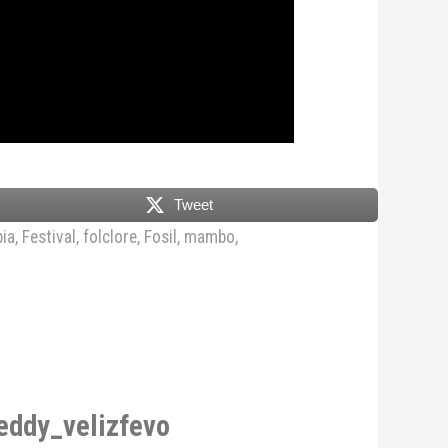
Tweet
ia
,
Festival
,
folclore
,
Fosil
,
mambo
,
reddy_velizfevo