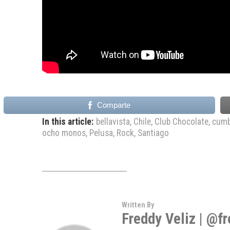
Comparte
In this article:
bellavista
,
Chile
,
Club Chocolate
,
cumb
ocho monos
,
Pelusa
,
Rock
,
Santiago
Written By
Freddy Veliz | @f