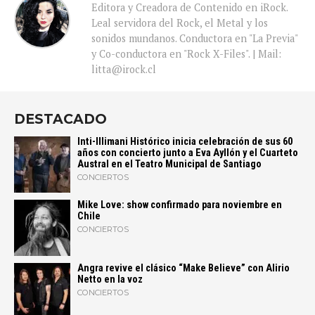
Editora y Creadora de Contenido en iRock.
Leal servidora del Rock, el Metal y los
sonidos mundanos. Conductora en "La Previa"
y Co-conductora en "Rock X-Files". | Mail:
litta@irock.cl
DESTACADO
Inti-Illimani Histórico inicia celebración de sus 60
años con concierto junto a Eva Ayllón y el Cuarteto
Austral en el Teatro Municipal de Santiago
CONCIERTOS
Mike Love: show confirmado para noviembre en
Chile
CONCIERTOS
Angra revive el clásico “Make Believe” con Alirio
Netto en la voz
CONCIERTOS