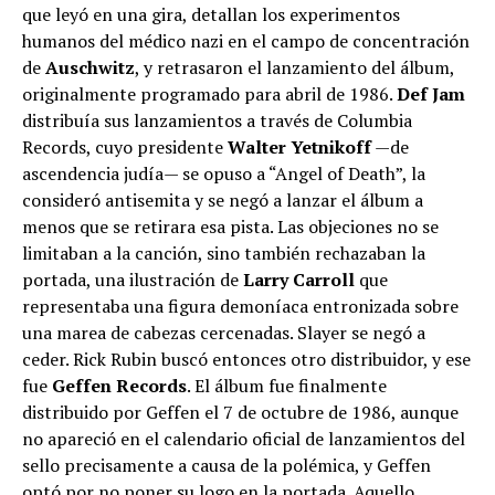
que leyó en una gira, detallan los experimentos
humanos del médico nazi en el campo de concentración
de
Auschwitz
, y retrasaron el lanzamiento del álbum,
originalmente programado para abril de 1986.
Def Jam
distribuía sus lanzamientos a través de Columbia
Records, cuyo presidente
Walter Yetnikoff
—de
ascendencia judía— se opuso a “Angel of Death”, la
consideró antisemita y se negó a lanzar el álbum a
menos que se retirara esa pista. Las objeciones no se
limitaban a la canción, sino también rechazaban la
portada, una ilustración de
Larry Carroll
que
representaba una figura demoníaca entronizada sobre
una marea de cabezas cercenadas. Slayer se negó a
ceder. Rick Rubin buscó entonces otro distribuidor, y ese
fue
Geffen Records
. El álbum fue finalmente
distribuido por Geffen el 7 de octubre de 1986, aunque
no apareció en el calendario oficial de lanzamientos del
sello precisamente a causa de la polémica, y Geffen
optó por no poner su logo en la portada. Aquello