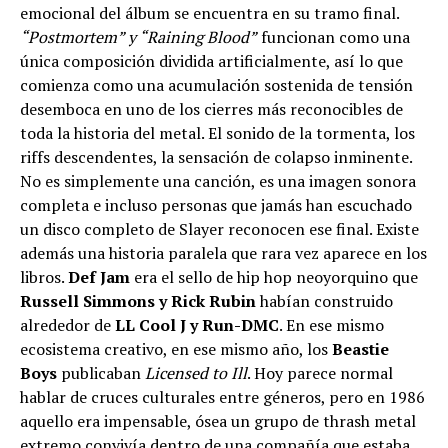
emocional del álbum se encuentra en su tramo final.
“Postmortem” y “Raining Blood”
funcionan como una
única composición dividida artificialmente, así lo que
comienza como una acumulación sostenida de tensión
desemboca en uno de los cierres más reconocibles de
toda la historia del metal. El sonido de la tormenta, los
riffs descendentes, la sensación de colapso inminente.
No es simplemente una canción, es una imagen sonora
completa e incluso personas que jamás han escuchado
un disco completo de Slayer reconocen ese final. Existe
además una historia paralela que rara vez aparece en los
libros.
Def Jam
era el sello de hip hop neoyorquino que
Russell Simmons y Rick Rubin
habían construido
alrededor de
LL Cool J y Run-DMC
. En ese mismo
ecosistema creativo, en ese mismo año, los
Beastie
Boys
publicaban
Licensed to Ill
. Hoy parece normal
hablar de cruces culturales entre géneros, pero en 1986
aquello era impensable, ósea un grupo de thrash metal
extremo convivía dentro de una compañía que estaba