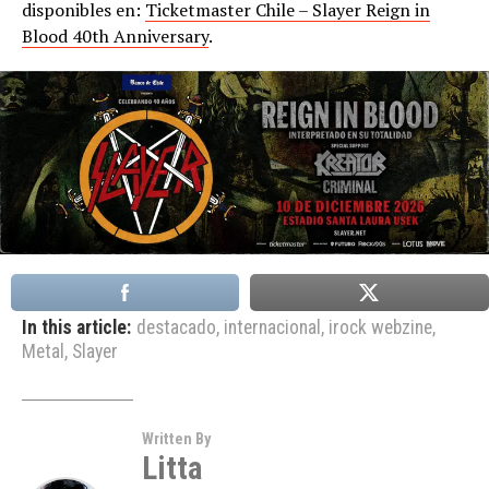
disponibles en:
Ticketmaster Chile – Slayer Reign in
Blood 40th Anniversary
.
In this article:
destacado
,
internacional
,
irock webzine
,
Metal
,
Slayer
Written By
Litta