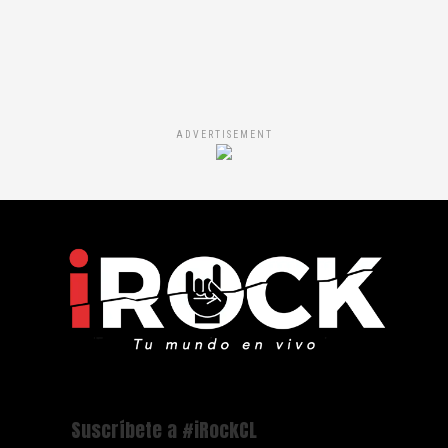
ADVERTISEMENT
Suscríbete a #iRockCL