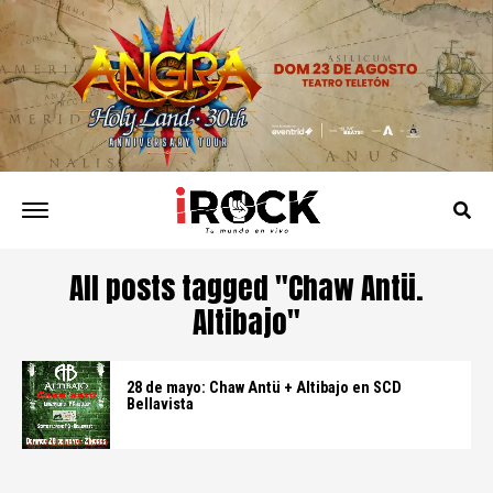
All posts tagged "Chaw Antü.
Altibajo"
28 de mayo: Chaw Antü + Altibajo en SCD
Bellavista