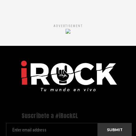
ADVERTISEMENT
Suscríbete a #iRockCL