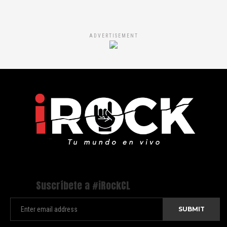
ADVERTISEMENT
Suscríbete a #iRockCL