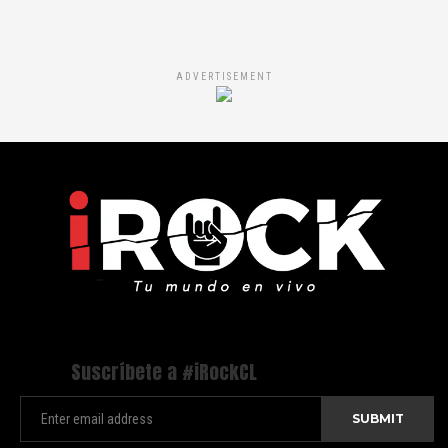
ADVERTISEMENT
Suscríbete a #iRockCL