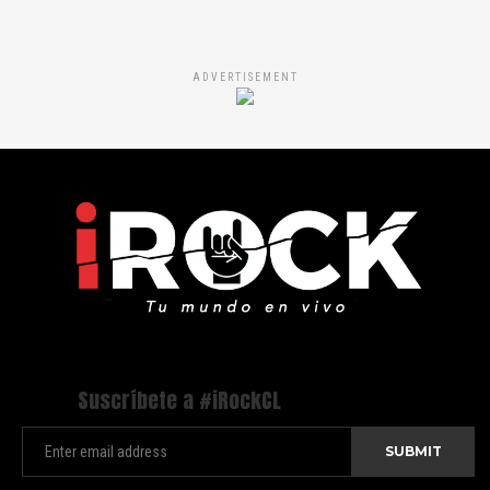
ADVERTISEMENT
Suscríbete a #iRockCL