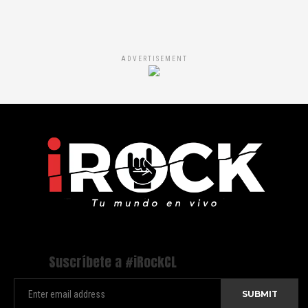
ADVERTISEMENT
Suscríbete a #iRockCL