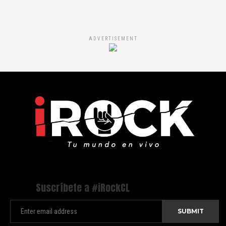
ADVERTISEMENT
Suscríbete a #iRockCL