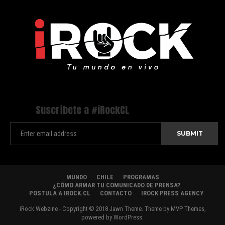
Suscríbete a #iRockCL
MUNDO
CHILE
PROGRAMAS
¿CÓMO ARMAR TU COMUNICADO DE PRENSA?
POSTULA A IROCK.CL
CONTACTO
IROCK PRESS AGENCY
iRock Webzine - Copyright © 2018 Jawn Theme. Theme by MVP Themes,
powered by WordPress.