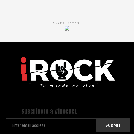
ADVERTISEMENT
Suscríbete a #iRockCL