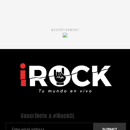
ADVERTISEMENT
Suscríbete a #iRockCL