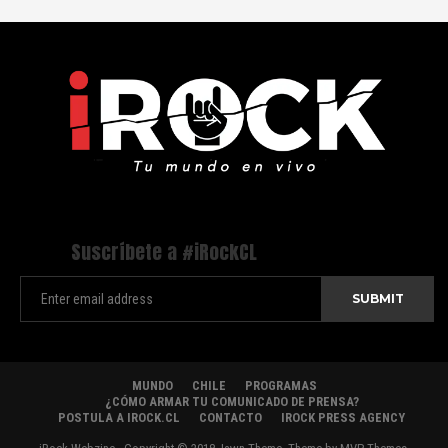
Suscríbete a #iRockCL
MUNDO
CHILE
PROGRAMAS
¿CÓMO ARMAR TU COMUNICADO DE PRENSA?
POSTULA A IROCK.CL
CONTACTO
IROCK PRESS AGENCY