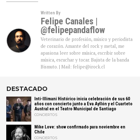
Written By
Felipe Canales |
@felipepandaflow
Veterinario de profesión, músico y periodista
de corazón. Amante del rock y metal, me
apasiona leer sobre música, escribir sobre
música, escuchar y tocar. Bajista de la banda
Bismuto. | Mail: felipe@irock.cl
DESTACADO
Inti-Illimani Histórico inicia celebración de sus 60
años con concierto junto a Eva Ayllón y el Cuarteto
Austral en el Teatro Municipal de Santiago
CONCIERTOS
Mike Love: show confirmado para noviembre en
Chile
CONCIERTOS