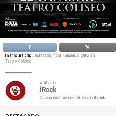
In this article:
destacado
,
floor hansen
,
Nightwish
,
Teatro Coliseo
Written By
iRock
Noticia publicada por el área editorial.