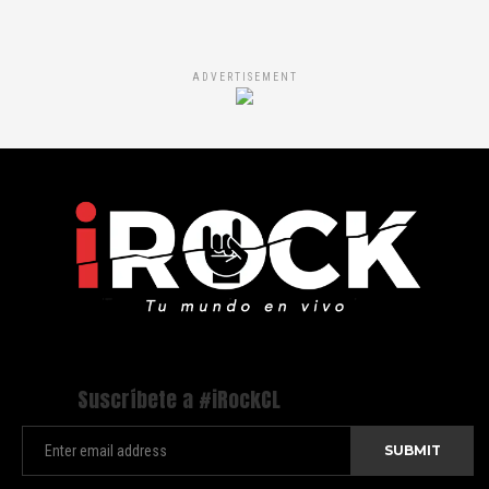
ADVERTISEMENT
Suscríbete a #iRockCL