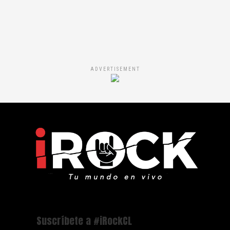
ADVERTISEMENT
Suscríbete a #iRockCL