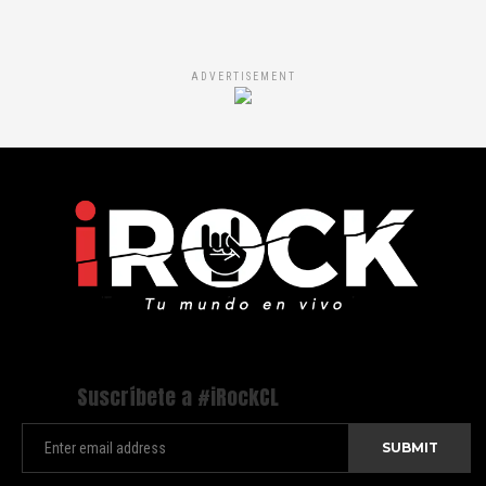
ADVERTISEMENT
Suscríbete a #iRockCL