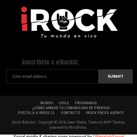
Suscríbete a #iRockCL
MUNDO
CHILE
PROGRAMAS
¿CÓMO ARMAR TU COMUNICADO DE PRENSA?
POSTULA A IROCK.CL
CONTACTO
IROCK PRESS AGENCY
iRock Webzine - Copyright © 2018 Jawn Theme. Theme by MVP Themes,
powered by WordPress.
Social media & sharing icons powered by
UltimatelySocial