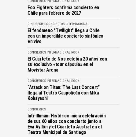
CONCIERTOS
INTERNACIONAL
ROCK
Foo Fighters confirma concierto en
Chile para febrero de 2027
CINE/SERIES
CONCIERTOS
INTERNACIONAL
El fenómeno "Twilight" llega a Chile
con un imperdible concierto sinfónico
en vivo
CONCIERTOS
INTERNACIONAL
ROCK
El Cuarteto de Nos celebra 20 años con
su exclusivo «tour cápsula» en el
Movistar Arena
CONCIERTOS
INTERNACIONAL
ROCK
“Attack on Titan: The Last Concert”
llega al Teatro Caupolicán con Mika
Kobayashi
CONCIERTOS
Inti-Illimani Histórico inicia celebración
de sus 60 años con concierto junto a
Eva Ayllón y el Cuarteto Austral en el
Teatro Municipal de Santiago