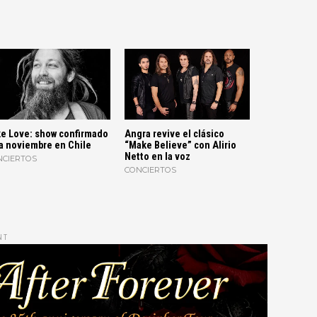
e Love: show confirmado
Angra revive el clásico
a noviembre en Chile
“Make Believe” con Alirio
Netto en la voz
NCIERTOS
CONCIERTOS
NT