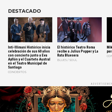
DESTACADO
Inti-Illimani Histórico inicia
El histórico Teatro Roma
Mik
celebración de sus 60 años
recibe a Julius Popper y La
par
con concierto junto a Eva
Rata Bluesera
CO
Ayllón y el Cuarteto Austral
BLUES / SOUL
en el Teatro Municipal de
Santiago
CONCIERTOS
ADVERTISEME