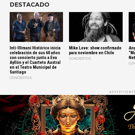
DESTACADO
Inti-Illimani Histórico inicia
Mike Love: show confirmado
Ang
celebración de sus 60 años
para noviembre en Chile
“Ma
con concierto junto a Eva
Net
CONCIERTOS
Ayllón y el Cuarteto Austral
CO
en el Teatro Municipal de
Santiago
CONCIERTOS
ADVERTISEME