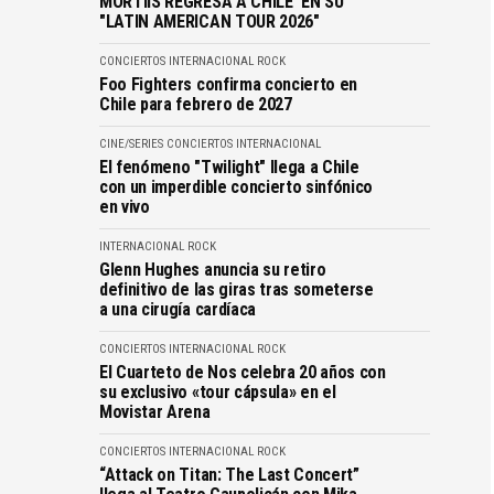
MORTIIS REGRESA A CHILE EN SU
"LATIN AMERICAN TOUR 2026"
CONCIERTOS
INTERNACIONAL
ROCK
Foo Fighters confirma concierto en
Chile para febrero de 2027
CINE/SERIES
CONCIERTOS
INTERNACIONAL
El fenómeno "Twilight" llega a Chile
con un imperdible concierto sinfónico
en vivo
INTERNACIONAL
ROCK
Glenn Hughes anuncia su retiro
definitivo de las giras tras someterse
a una cirugía cardíaca
CONCIERTOS
INTERNACIONAL
ROCK
El Cuarteto de Nos celebra 20 años con
su exclusivo «tour cápsula» en el
Movistar Arena
CONCIERTOS
INTERNACIONAL
ROCK
“Attack on Titan: The Last Concert”