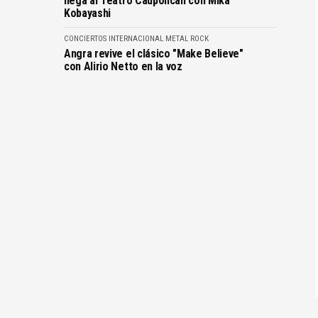
llega al Teatro Caupolicán con Mika
Kobayashi
CONCIERTOS
INTERNACIONAL
METAL
ROCK
Angra revive el clásico "Make Believe"
con Alirio Netto en la voz