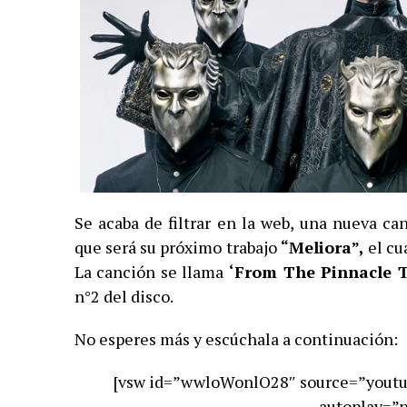
Se acaba de filtrar en la web, una nueva c
que será su próximo trabajo
“Meliora”,
el cu
La canción se llama
‘From The Pinnacle T
n°2 del disco.
No esperes más y escúchala a continuación:
[vsw id=”wwloWonlO28″ source=”youtu
autoplay=”n