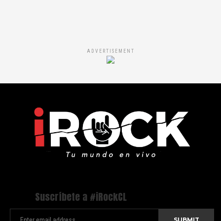
ADVERTISEMENT
Suscríbete a #iRockCL