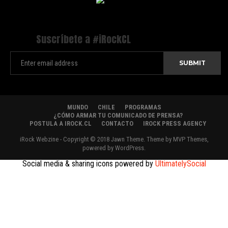
Suscríbete a #iRockCL
MUNDO
CHILE
PROGRAMAS
¿CÓMO ARMAR TU COMUNICADO DE PRENSA?
POSTULA A IROCK.CL
CONTACTO
IROCK PRESS AGENCY
iRock Webzine - Copyright © 2018 Jawn Theme. Theme by MVP Themes,
powered by WordPress.
Social media & sharing icons powered by
UltimatelySocial