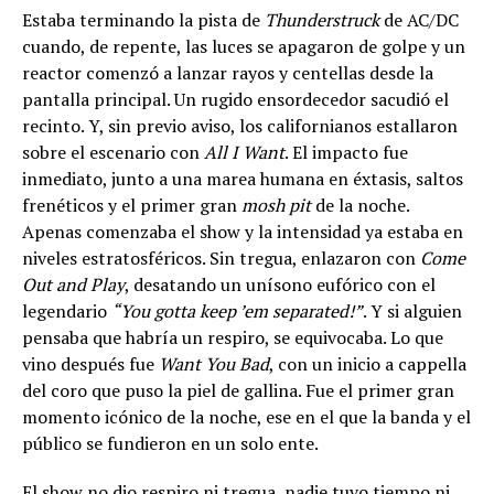
Estaba terminando la pista de
Thunderstruck
de AC/DC
cuando, de repente, las luces se apagaron de golpe y un
reactor comenzó a lanzar rayos y centellas desde la
pantalla principal. Un rugido ensordecedor sacudió el
recinto. Y, sin previo aviso, los californianos estallaron
sobre el escenario con
All I Want
. El impacto fue
inmediato, junto a una marea humana en éxtasis, saltos
frenéticos y el primer gran
mosh pit
de la noche.
Apenas comenzaba el show y la intensidad ya estaba en
niveles estratosféricos. Sin tregua, enlazaron con
Come
Out and Play
, desatando un unísono eufórico con el
legendario
“You gotta keep ’em separated!”
. Y si alguien
pensaba que habría un respiro, se equivocaba. Lo que
vino después fue
Want You Bad
, con un inicio a cappella
del coro que puso la piel de gallina. Fue el primer gran
momento icónico de la noche, ese en el que la banda y el
público se fundieron en un solo ente.
El show no dio respiro ni tregua, nadie tuvo tiempo ni