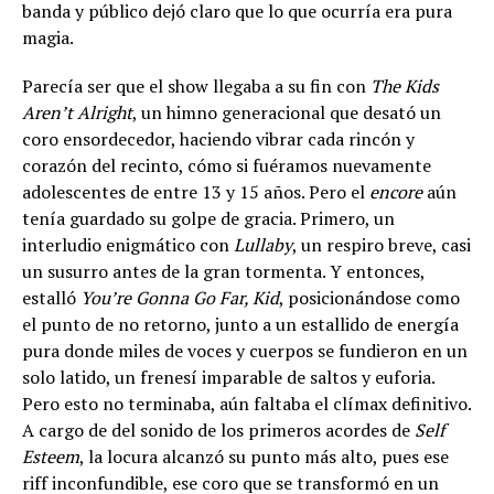
banda y público dejó claro que lo que ocurría era pura
magia.
Parecía ser que el show llegaba a su fin con
The Kids
Aren’t Alright
, un himno generacional que desató un
coro ensordecedor, haciendo vibrar cada rincón y
corazón del recinto, cómo si fuéramos nuevamente
adolescentes de entre 13 y 15 años. Pero el
encore
aún
tenía guardado su golpe de gracia. Primero, un
interludio enigmático con
Lullaby
, un respiro breve, casi
un susurro antes de la gran tormenta. Y entonces,
estalló
You’re Gonna Go Far, Kid
, posicionándose como
el punto de no retorno, junto a un estallido de energía
pura donde miles de voces y cuerpos se fundieron en un
solo latido, un frenesí imparable de saltos y euforia.
Pero esto no terminaba, aún faltaba el clímax definitivo.
A cargo de del sonido de los primeros acordes de
Self
Esteem
, la locura alcanzó su punto más alto, pues ese
riff inconfundible, ese coro que se transformó en un