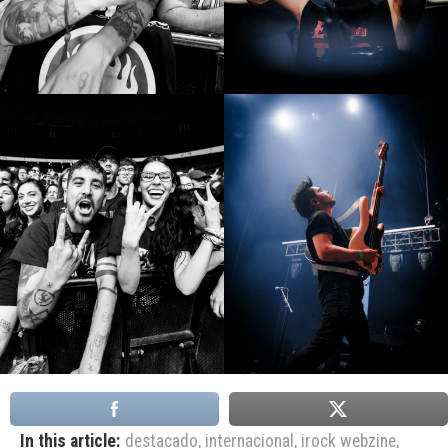
In this article:
destacado
,
internacional
,
irock webzine
,