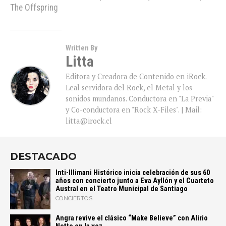
The Offspring
Written By
Litta
Editora y Creadora de Contenido en iRock.
Leal servidora del Rock, el Metal y los
sonidos mundanos. Conductora en "La Previa"
y Co-conductora en "Rock X-Files". | Mail:
litta@irock.cl
DESTACADO
Inti-Illimani Histórico inicia celebración de sus 60
años con concierto junto a Eva Ayllón y el Cuarteto
Austral en el Teatro Municipal de Santiago
CONCIERTOS
Angra revive el clásico “Make Believe” con Alirio