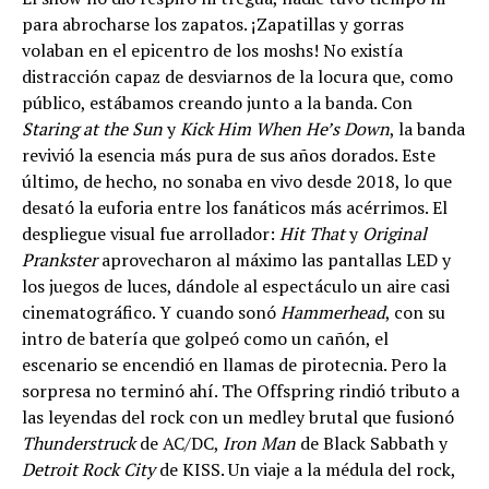
para abrocharse los zapatos. ¡Zapatillas y gorras
volaban en el epicentro de los moshs! No existía
distracción capaz de desviarnos de la locura que, como
público, estábamos creando junto a la banda. Con
Staring at the Sun
y
Kick Him When He’s Down
, la banda
revivió la esencia más pura de sus años dorados. Este
último, de hecho, no sonaba en vivo desde 2018, lo que
desató la euforia entre los fanáticos más acérrimos. El
despliegue visual fue arrollador:
Hit That
y
Original
Prankster
aprovecharon al máximo las pantallas LED y
los juegos de luces, dándole al espectáculo un aire casi
cinematográfico. Y cuando sonó
Hammerhead
, con su
intro de batería que golpeó como un cañón, el
escenario se encendió en llamas de pirotecnia. Pero la
sorpresa no terminó ahí. The Offspring rindió tributo a
las leyendas del rock con un medley brutal que fusionó
Thunderstruck
de AC/DC,
Iron Man
de Black Sabbath y
Detroit Rock City
de KISS. Un viaje a la médula del rock,