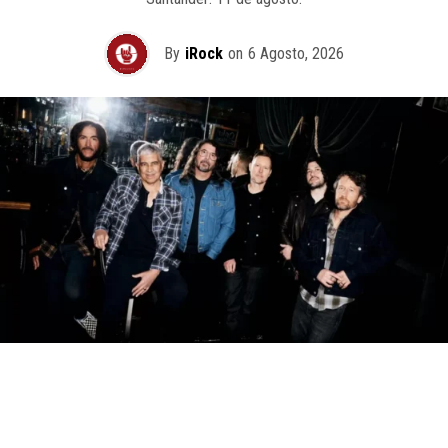
By
iRock
on
6 Agosto, 2026
Foo Fighters volverá a pisar suelo chileno en el marco
de su esperada gira mundial
“Take Cover Tour 2027
“.
La cita con la fanaticada local quedó programada para