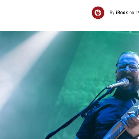
By
iRock
on
1